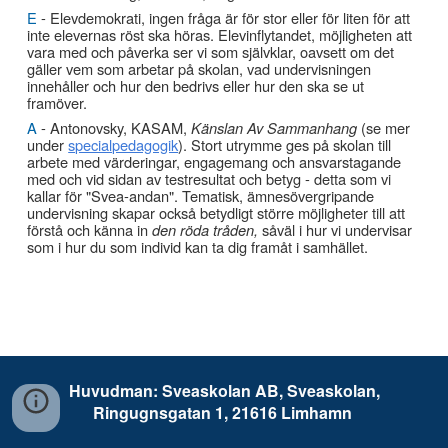
E
- Elevdemokrati, ingen fråga är för stor eller för liten för att
inte elevernas röst ska höras. Elevinflytandet, möjligheten att
vara med och påverka ser vi som självklar, oavsett om det
gäller vem som arbetar på skolan, vad undervisningen
innehåller och hur den bedrivs eller hur den ska se ut
framöver.
A
- Antonovsky, KASAM,
Känslan Av Sammanhang
(se mer
under
specialpedagogik
)
. Stort utrymme ges på skolan till
arbete med värderingar, engagemang och ansvarstagande
med och vid sidan av testresultat och betyg - detta som vi
kallar för "Svea-andan". Tematisk, ämnesövergripande
undervisning skapar också betydligt större möjligheter till att
förstå och känna in
den röda tråden,
såväl i hur vi undervisar
som i h
ur du som individ kan ta dig framåt i samh
ället.
Huvudman: Sveaskolan AB, Sveaskolan,
Ringugnsgatan 1, 21616 Limhamn