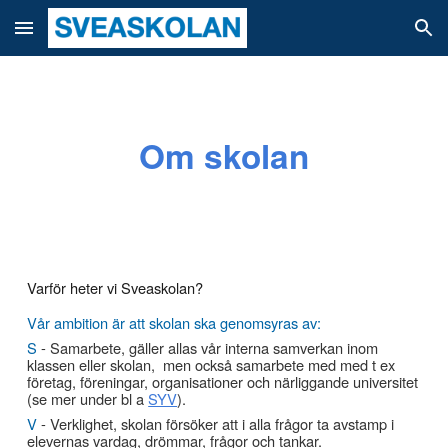
Skip to main content
Skip to navigation
Om skolan
Varför heter vi Sveaskolan?
Vår ambition är att skolan ska genomsyras av:
S
- Samarbete, gäller allas vår interna samverkan inom
klassen eller skolan, men också samarbete med med t ex
företag, föreningar, organisationer
och
närliggande un
iversitet
(se mer under bl a
SYV
).
V
- Verklighet, skolan försöker att i alla frågor ta avstamp i
elevernas vardag, drömmar, frågor och tankar.