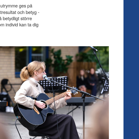
t utrymme ges på
resultat och betyg -
 betydligt större
om individ kan ta dig