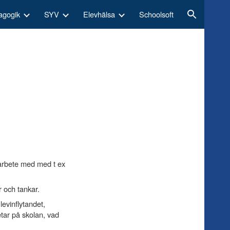
agogik
SYV
Elevhälsa
Schoolsoft
ion
marbete med med t ex
r och tankar.
Elevinflytandet,
etar på skolan, vad