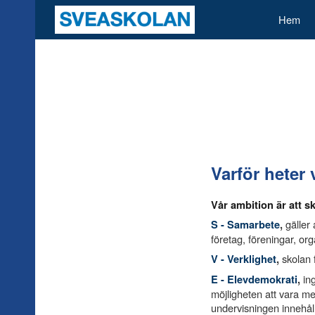
Hem
Sk
Varför heter
Vår ambition är att 
gäller
S
- Samarbete
,
företag, föreningar, or
skolan f
V
- Verklighet
,
ing
E
- Elevdemokrati
,
möjligheten att vara me
undervisningen innehåll