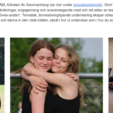
AM,
Känslan Av Sammanhang
(se mer under
specialpedagogik
)
. Stor
 värderingar, engagemang och ansvarstagande med och vid sidan av test
r "Svea-andan". Tematisk, ämnesövergripande
undervisning skapar också
tå och känna in
den röda tråden,
såväl i hur vi undervisar som i hur du s