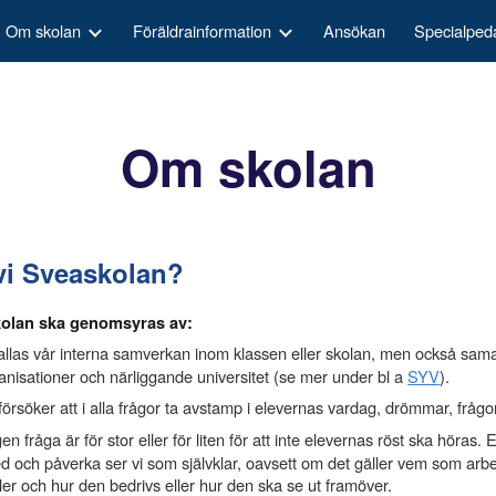
Om skolan
Föräldrainformation
Ansökan
Specialped
ip to main content
Skip to navigat
Om skolan
 vi Sveaskolan?
skolan ska genomsyras av:
 allas vår interna samverkan inom klassen eller skolan, men också sa
ganisationer och närliggande universitet (se mer under bl a
SYV
).
örsöker att i alla frågor ta avstamp i elevernas vardag, drömmar, frågo
en fråga är för stor eller för liten för att inte elevernas röst ska höras. 
d och påverka ser vi som självklar, oavsett om det gäller vem som arb
er och hur den bedrivs eller hur den ska se ut framöver.