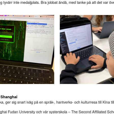
tog tyvärr inte medaljplats. Bra jobbat ändå, med tanke på att det var öv
l Shanghai
ka, ger sig snart iväg på en språk-, hantverks- och kulturresa till Kina
i Fudan University och vår systerskola – The Second Affiliated Schoo