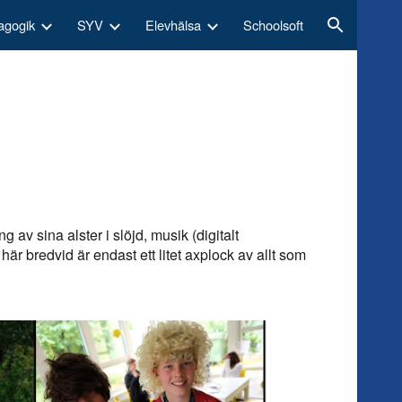
agogik
SYV
Elevhälsa
Schoolsoft
ion
g av sina alster i slöjd, musik (digitalt
är bredvid är endast ett litet axplock av allt som