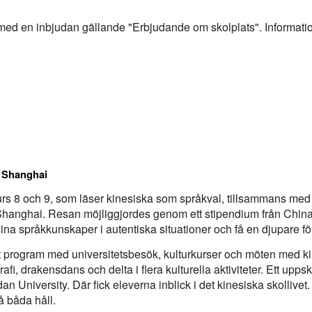
il med en inbjudan gällande "Erbjudande om skolplats". Informati
l Shanghai
urs 8 och 9, som läser kinesiska som språkval, tillsammans med 
l Shanghai. Resan möjliggjordes genom ett stipendium från China 
ina språkkunskaper i autentiska situationer och få en djupare för
srikt program med universitetsbesök, kulturkurser och möten me
rafi, drakensdans och delta i flera kulturella aktiviteter. Ett upp
 University. Där fick eleverna inblick i det kinesiska skollivet
å båda håll.